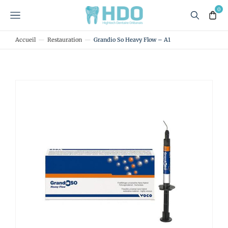
Accueil
Restauration
Grandio So Heavy Flow – A1
Vous êtes ici :