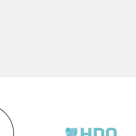
Conçu pour couvrir 90 % de
Caractéristiques :
Un système de teintes si
couvrir les 16 teintes Vi
Restaurations invisibles
Traitement harmonieux 
Sculptable en postérieu
Non-collant
Souple
Polissage rapide et facil
JE DEM
Pl