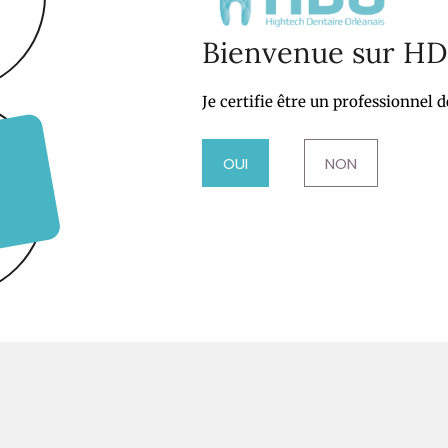
Bienvenue sur H
OUTER À LA LISTE DE SOUHAIT
Je certifie être un professionnel d
OUI
NON
AE
Unitips 15×0,16 ml
GC