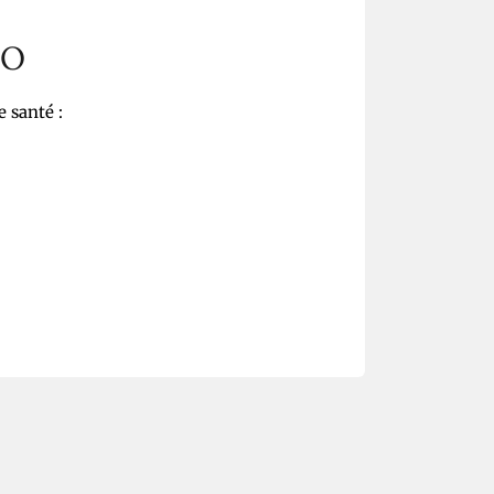
DO
e santé :
AJOUTER AU PANIER